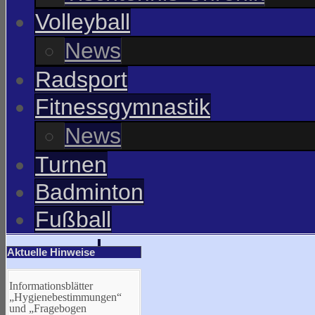
Volleyball
News
Radsport
Fitnessgymnastik
News
Turnen
Badminton
Fußball
Aktuelle Hinweise
Informationsblätter
„Hygienebestimmungen“
und „Fragebogen