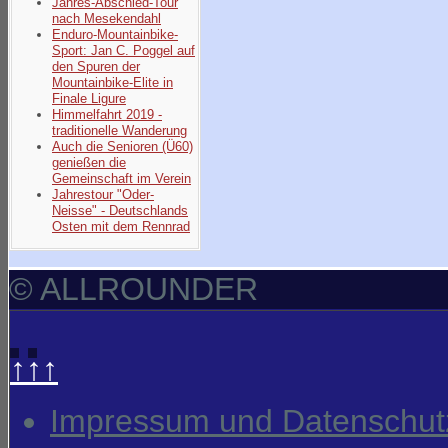
Jahres-Abschied-Tour
nach Mesekendahl
Enduro-Mountainbike-
Sport: Jan C. Poggel auf
den Spuren der
Mountainbike-Elite in
Finale Ligure
Himmelfahrt 2019 -
traditionelle Wanderung
Auch die Senioren (Ü60)
genießen die
Gemeinschaft im Verein
Jahrestour "Oder-
Neisse" - Deutschlands
Osten mit dem Rennrad
© ALLROUNDER
↑↑↑
Impressum und Datenschut