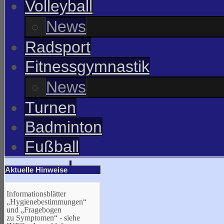
Volleyball
News
Radsport
Fitnessgymnastik
News
Turnen
Badminton
Fußball
Aktuelle Hinweise
Informationsblätter
„Hygienebestimmungen“
und „Fragebogen
zu Symptomen“ - siehe