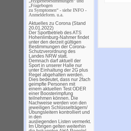
„Hygienebestimmungen“ und
„Fragebogen
zu Symptomen“ - siehe INFO -
Anmeldeform. u.a.
Aktuelles zu Corona (Stand
20.01.2022)
Der Sportbetrieb des ATS
Hohenlimburg-Nahmer findet
unter den derzeit gültigen
Bestimmungen der Corona-
Schutzverordnung des
Landes NRW statt.
Demnach darf aktuell der
Sport in unserer Halle nur
unter Einhaltung der 2G plus
Regel abgehalten werden.
Dies bedeutet, dass nur 2fach
geimpfte Personen mit
einem aktuellen Test ODER
einer Boosterimpfung
teilnehmen können. Die
Nachweise werden von den
jeweiligen Schlüsselträgern/
Übungsleitern kontrolliert und
in den
ausliegenden Listen vermerkt.
Im Übrigen gelten weiterhin
die bekannten AHA Regeln!