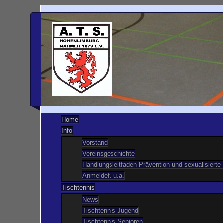
Home
Info
Vorstand
Vereinsgeschichte
Handlungsleitfaden Prävention und sexualisierte
Anmeldef. u.a.
Tischtennis
News
Tischtennis-Jugend
Tischtennis-Senioren