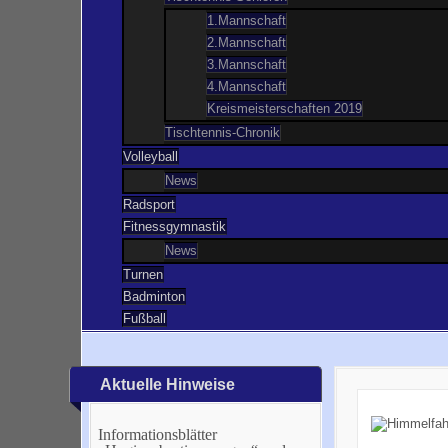
1.Mannschaft
2.Mannschaft
3.Mannschaft
4.Mannschaft
Kreismeisterschaften 2019
Tischtennis-Chronik
Volleyball
News
Radsport
Fitnessgymnastik
News
Turnen
Badminton
Fußball
Aktuelle Hinweise
Informationsblätter