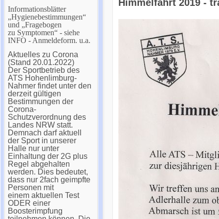
Himmelfahrt 2019 - t
Informationsblätter
„Hygienebestimmungen“
und „Fragebogen
zu Symptomen“ - siehe
INFO - Anmeldeform. u.a.
Aktuelles zu Corona
(Stand 20.01.2022)
Der Sportbetrieb des
ATS Hohenlimburg-
Nahmer findet unter den
derzeit gültigen
Bestimmungen der
Corona-
Schutzverordnung des
Landes NRW statt.
Demnach darf aktuell
der Sport in unserer
Halle nur unter
Einhaltung der 2G plus
Regel abgehalten
werden. Dies bedeutet,
dass nur 2fach geimpfte
Personen mit
einem aktuellen Test
ODER einer
Boosterimpfung
teilnehmen können. Die