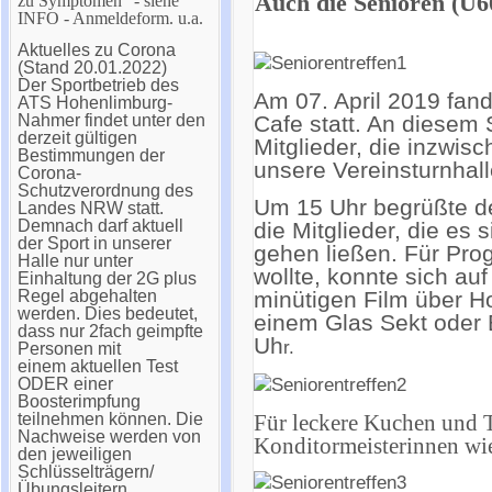
Auch die Senioren (Ü6
zu Symptomen“ - siehe
INFO - Anmeldeform. u.a.
Aktuelles zu Corona
(Stand 20.01.2022)
Der Sportbetrieb des
Am 07. April 2019 fan
ATS Hohenlimburg-
Nahmer findet unter den
Cafe statt. An diesem
derzeit gültigen
Mitglieder, die inzwis
Bestimmungen der
unsere Vereinsturnhall
Corona-
Schutzverordnung des
Um 15 Uhr begrüßte d
Landes NRW statt.
Demnach darf aktuell
die Mitglieder, die es
der Sport in unserer
gehen ließen. Für Pro
Halle nur unter
wollte, konnte sich au
Einhaltung der 2G plus
Regel abgehalten
minütigen Film über H
werden. Dies bedeutet,
einem Glas Sekt oder 
dass nur 2fach geimpfte
Uh
r.
Personen mit
einem aktuellen Test
ODER einer
Boosterimpfung
teilnehmen können. Die
Für leckere Kuchen und T
Nachweise werden von
Konditormeisterinnen wie
den jeweiligen
Schlüsselträgern/
Übungsleitern