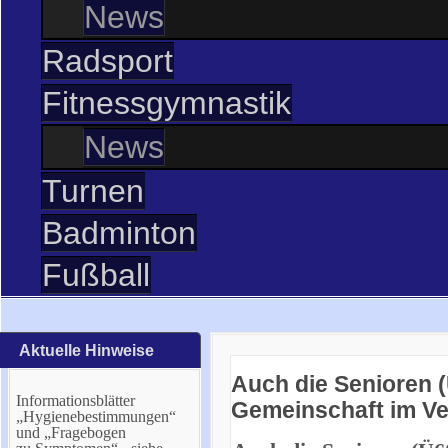
News
Radsport
Fitnessgymnastik
News
Turnen
Badminton
Fußball
Aktuelle Hinweise
Auch die Senioren 
Informationsblätter
Gemeinschaft im Ve
„Hygienebestimmungen“
und „Fragebogen